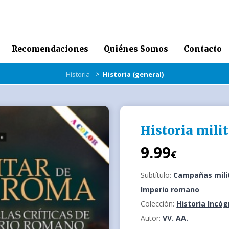
Recomendaciones
Quiénes Somos
Contacto
>
Historia
Historia (general)
Historia mili
9.99
€
Subtítulo:
Campañas milita
Imperio romano
Colección:
Historia Incóg
Autor:
VV. AA.