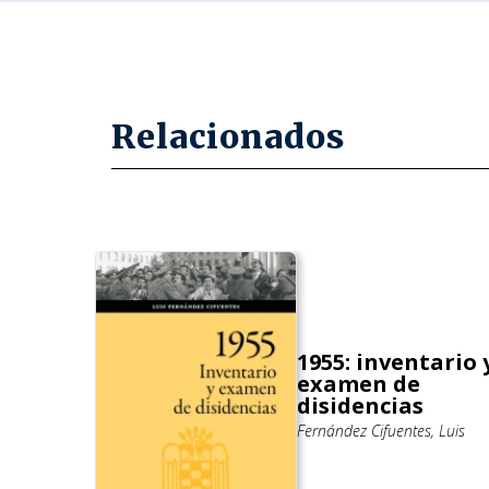
Relacionados
1955: inventario 
ia de
examen de
disidencias
rnando
Fernández Cifuentes, Luis