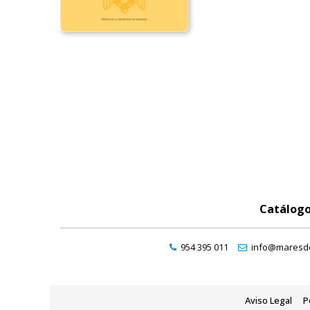
Catálog
954 395 011
info@maresde
Aviso Legal
P