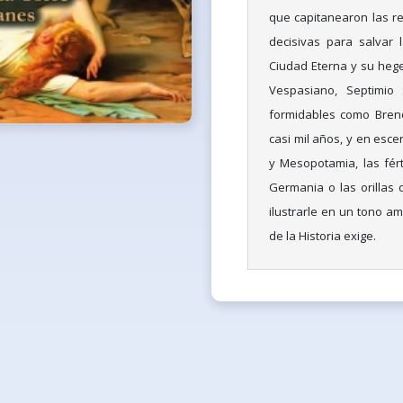
que capitanearon las re
decisivas para salvar l
Ciudad Eterna y su hegem
Vespasiano, Septimio 
formidables como Breno, 
casi mil años, y en esce
y Mesopotamia, las férti
Germania o las orillas d
ilustrarle en un tono am
de la Historia exige.