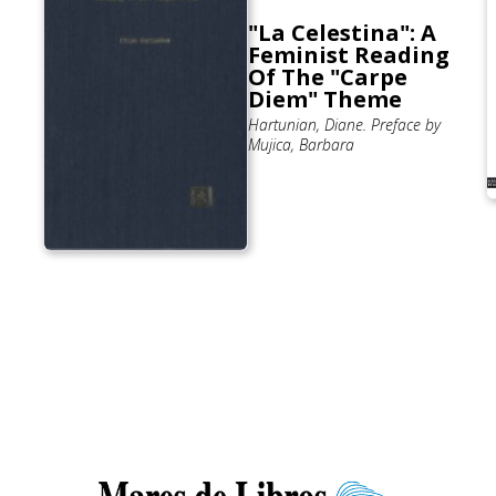
"La Celestina": A
Feminist Reading
Of The "Carpe
Diem" Theme
Hartunian, Diane. Preface by
Mujica, Barbara