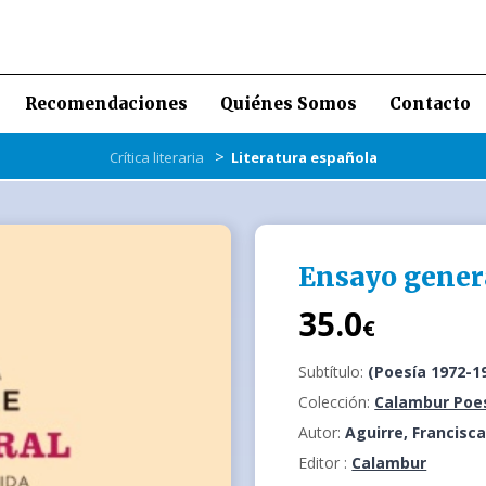
Recomendaciones
Quiénes Somos
Contacto
>
Crítica literaria
Literatura española
Ensayo gener
35.0
€
Subtítulo:
(Poesía 1972-1
Colección:
Calambur Poe
Autor:
Aguirre, Francisc
Editor :
Calambur