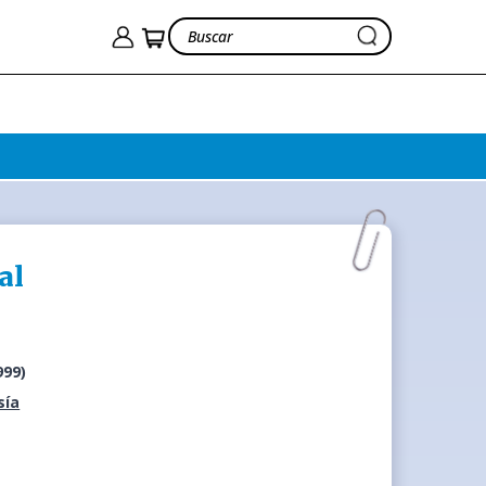
al
999)
sía
a