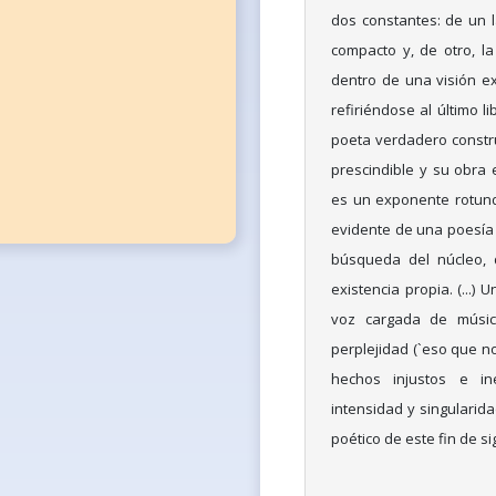
dos constantes: de un l
compacto y, de otro, l
dentro de una visión ex
refiriéndose al último l
poeta verdadero constru
prescindible y su obra 
es un exponente rotun
evidente de una poesía 
búsqueda del núcleo, 
existencia propia. (...) 
voz cargada de música
perplejidad (`eso que n
hechos injustos e ine
intensidad y singularid
poético de este fin de si