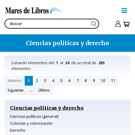
Ciencias políticas y derecho
Listando elementos del
1
al
24
de un total de
285
elementos
Anterior
1
2
3
4
5
6
7
8
9
10
11
Siguiente
...
Último
Ciencias políticas y derecho
Ciencias políticas (general)
Colonias y colonización
Derecho