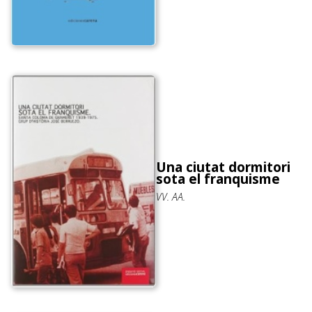
Una ciutat dormitori
sota el franquisme
VV. AA.