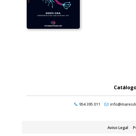
Catálog
954 395 011
info@maresde
Aviso Legal
P