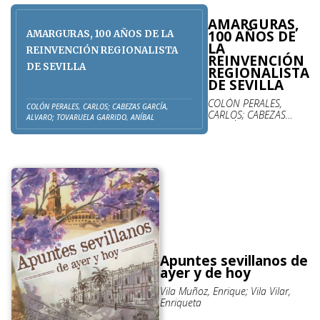
AMARGURAS,
100 AÑOS DE
AMARGURAS, 100 AÑOS DE LA
LA
REINVENCIÓN REGIONALISTA
REINVENCIÓN
DE SEVILLA
REGIONALISTA
DE SEVILLA
COLÓN PERALES,
COLÓN PERALES, CARLOS; CABEZAS GARCÍA,
CARLOS; CABEZAS
ALVARO; TOVARUELA GARRIDO, ANÍBAL
GARCÍA, ALVARO;
TOVARUELA GARRIDO,
ANÍBAL
Apuntes sevillanos de
ayer y de hoy
Vila Muñoz, Enrique; Vila Vilar,
Enriqueta