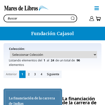
Fundación Cajasol
Colección:
Listando elementos del
1
al
24
de un total de
96
elementos
Anterior
1
2
3
4
Siguiente
La financiación
La financiación de la carrera
de la carrera de
de Indias