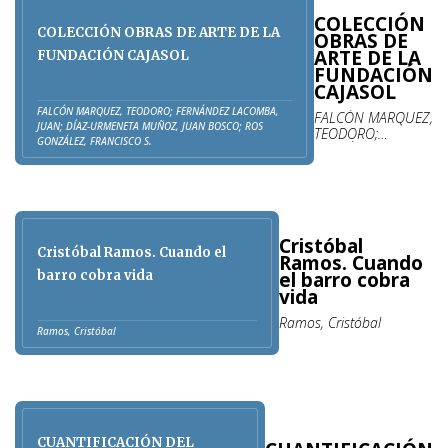
COLECCIÓN
COLECCIÓN OBRAS DE ARTE DE LA
OBRAS DE
ARTE DE LA
FUNDACIÓN CAJASOL
FUNDACIÓN
CAJASOL
FALCÓN MARQUEZ, TEODORO; FERNÁNDEZ LACOMBA,
FALCÓN MARQUEZ,
JUAN; DÍAZ-URMENETA MUÑOZ, JUAN BOSCO; ROS
TEODORO;
GONZÁLEZ, FRANCISCO S.
FERNÁNDEZ
LACOMBA, JUAN;
DÍAZ-URMENETA
MUÑOZ, JUAN
BOSCO; ROS
GONZÁLEZ,
Cristóbal
FRANCISCO S.
Cristóbal Ramos. Cuando el
Ramos. Cuando
el barro cobra
barro cobra vida
vida
Ramos, Cristóbal
Ramos, Cristóbal
CUANTIFICACIÓN DEL