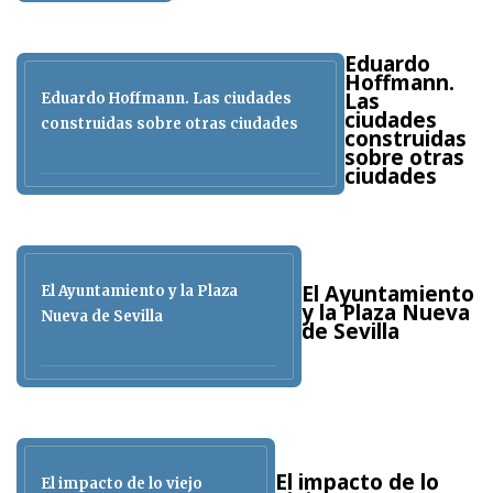
Eduardo
Hoffmann.
Las
Eduardo Hoffmann. Las ciudades
ciudades
construidas sobre otras ciudades
construidas
sobre otras
ciudades
El Ayuntamiento
El Ayuntamiento y la Plaza
y la Plaza Nueva
Nueva de Sevilla
de Sevilla
El impacto de lo
El impacto de lo viejo