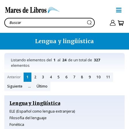
Lengua y lingüística
Listando elementos del
1
al
24
de un total de
327
elementos
Anterior
1
2
3
4
5
6
7
8
9
10
11
Siguiente
...
Último
Lengua y lingüística
ELE (Español como lengua extranjera)
Filosofía del lenguaje
Fonética