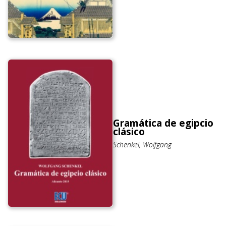
Gramática de egipcio
clásico
Schenkel, Wolfgang