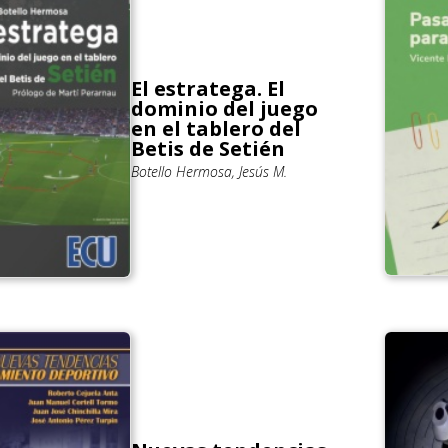
El estratega. El
dominio del juego
en el tablero del
Betis de Setién
Botello Hermosa, Jesús M.