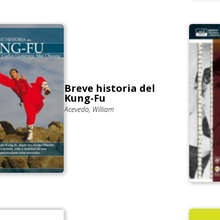
Breve historia del
Kung-Fu
Acevedo, William