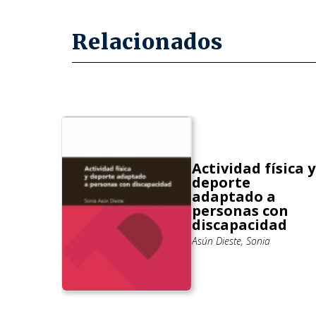
Relacionados
Actividad física y
deporte
l
adaptado a
personas con
discapacidad
Asún Dieste, Sonia