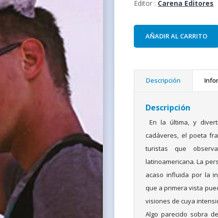
Editor :
Carena Editores
AÑADIR AL CARRITO
Descripción
Info
Descripción
En la última, y divert
cadáveres, el poeta fra
turistas que observ
latinoamericana. La per
acaso influida por la i
que a primera vista pue
visiones de cuya intens
Algo parecido sobra de