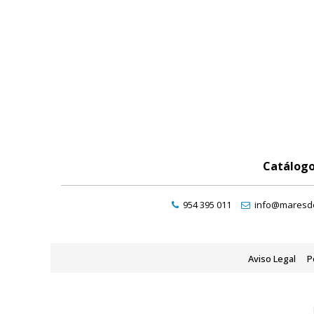
Catálog
954 395 011
info@maresde
Aviso Legal
P