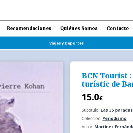
Recomendaciones
Quiénes Somos
Contacto
Viajes y Deportes
BCN Tourist : 
turístic de B
15.0
€
Subtítulo:
Las 35 paradas
Colección:
Periodismo
Autor:
Martínez Fernánde