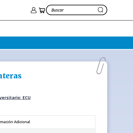
nteras
iversitario: ECU
rmación Adicional