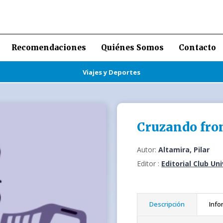
Recomendaciones
Quiénes Somos
Contacto
Viajes y Deportes
Cruzando fro
Autor:
Altamira, Pilar
Editor :
Editorial Club Un
Descripción
Info