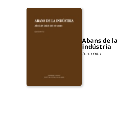
s
Abans de la
ría; Sanz
indústria
Torro Gil, L.