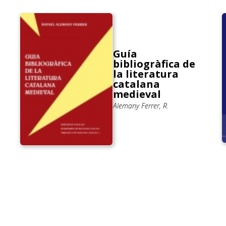
Guía
bibliogràfica de
la literatura
catalana
medieval
Alemany Ferrer, R.