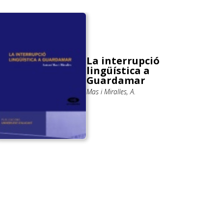
La interrupció
lingüística a
Guardamar
Mas i Miralles, A.