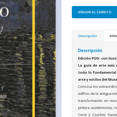
AÑADIR AL CARRITO
Descripción
Info
Descripción
Edición POD: con ilus
La guía de arte más m
todo lo fundamental d
arte y estilos del Mus
Conozca los extraordin
edificio de la antigua e
transformación en muse
pintura academicista, ro
Corot y Courbet, hasta