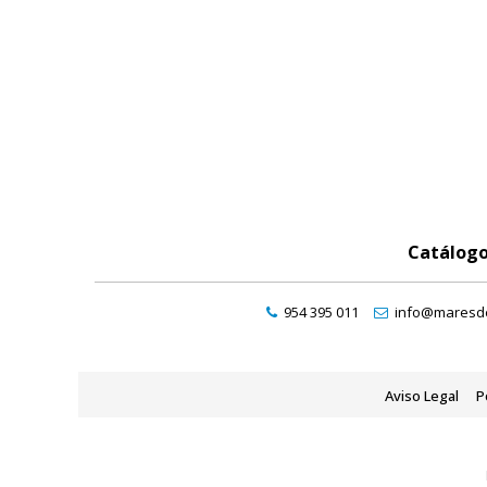
Catálog
954 395 011
info@maresde
Aviso Legal
P