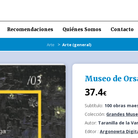
Recomendaciones
Quiénes Somos
Contacto
>
Arte
Arte (general)
Museo de Orsa
37.4
€
Subtítulo:
100 obras maes
Colección:
Grandes Mus
Autor:
Taranilla de la Va
Editor :
Argonowta Digit