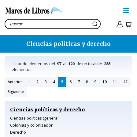
Ciencias políticas y derecho
Listando elementos del
97
al
120
de un total de
285
elementos
Anterior
1
2
3
4
5
6
7
8
9
10
11
12
Siguiente
Ciencias políticas y derecho
Ciencias políticas (general)
Colonias y colonización
Derecho