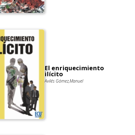
El enriquecimiento
ilícito
Avilés Gómez,Manuel