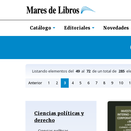
Novedades
Catálogo
Editoriales
Listando elementos del
49
al
72
de un total de
285
el
Anterior
1
2
3
4
5
6
7
8
9
10
1
Ciencias políticas y
derecho
Ciencias políticas