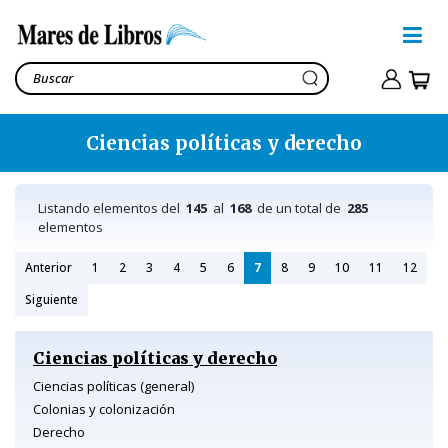
Ciencias políticas y derecho
Listando elementos del
145
al
168
de un total de
285
elementos
Anterior
1
2
3
4
5
6
7
8
9
10
11
12
Siguiente
Ciencias políticas y derecho
Ciencias políticas (general)
Colonias y colonización
Derecho