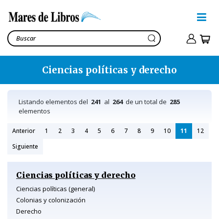
Ciencias políticas y derecho
Listando elementos del
241
al
264
de un total de
285
elementos
Anterior
1
2
3
4
5
6
7
8
9
10
11
12
Siguiente
Ciencias políticas y derecho
Ciencias políticas (general)
Colonias y colonización
Derecho