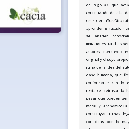
del siglo XX, que act
continuación de ella, 
esos cien años.Otra ru
aprender. El «academicis
se añaden conocimi
imitaciones. Muchos pers
autores, intentando un
original y el suyo propi
ruina de la idea del aut
clase humana, que fren
conformarse con lo e
rentable, retrasando 
pesar que pueden ser 
moral y económico.La 
constituyan ruinas le
conocidas por la may