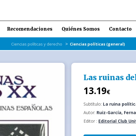
Recomendaciones
Quiénes Somos
Contacto
>
Ciencias políticas y derecho
Ciencias políticas (general)
Las ruinas de
13.19
€
Subtítulo:
La ruina políti
Autor:
Ruiz-García, Fern
Editor :
Editorial Club Un