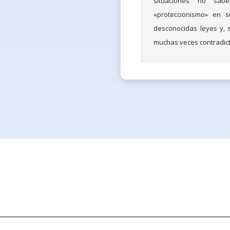
situaciones no sab
«proteccionismo» en s
desconocidas leyes y, 
muchas veces contradicto