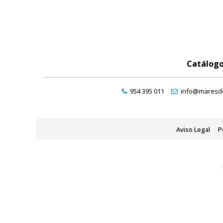
Catálog
954 395 011
info@maresde
Aviso Legal
P