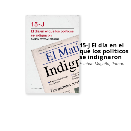
15-J El día en el
que los políticos
se indignaron
ernando;
Esteban Magaña, Ramón
renzo