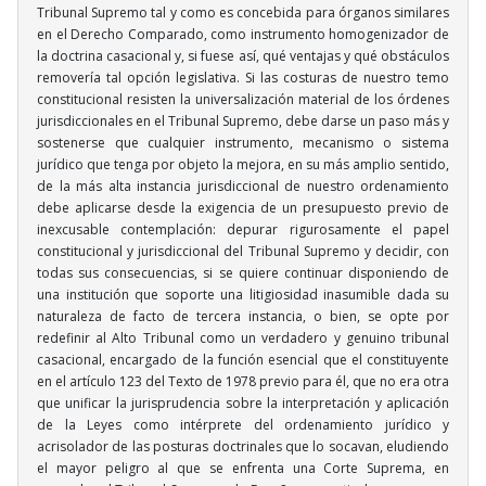
Tribunal Supremo tal y como es concebida para órganos similares
en el Derecho Comparado, como instrumento homogenizador de
la doctrina casacional y, si fuese así, qué ventajas y qué obstáculos
removería tal opción legislativa. Si las costuras de nuestro temo
constitucional resisten la universalización material de los órdenes
jurisdiccionales en el Tribunal Supremo, debe darse un paso más y
sostenerse que cualquier instrumento, mecanismo o sistema
jurídico que tenga por objeto la mejora, en su más amplio sentido,
de la más alta instancia jurisdiccional de nuestro ordenamiento
debe aplicarse desde la exigencia de un presupuesto previo de
inexcusable contemplación: depurar rigurosamente el papel
constitucional y jurisdiccional del Tribunal Supremo y decidir, con
todas sus consecuencias, si se quiere continuar disponiendo de
una institución que soporte una litigiosidad inasumible dada su
naturaleza de facto de tercera instancia, o bien, se opte por
redefinir al Alto Tribunal como un verdadero y genuino tribunal
casacional, encargado de la función esencial que el constituyente
en el artículo 123 del Texto de 1978 previo para él, que no era otra
que unificar la jurisprudencia sobre la interpretación y aplicación
de la Leyes como intérprete del ordenamiento jurídico y
acrisolador de las posturas doctrinales que lo socavan, eludiendo
el mayor peligro al que se enfrenta una Corte Suprema, en