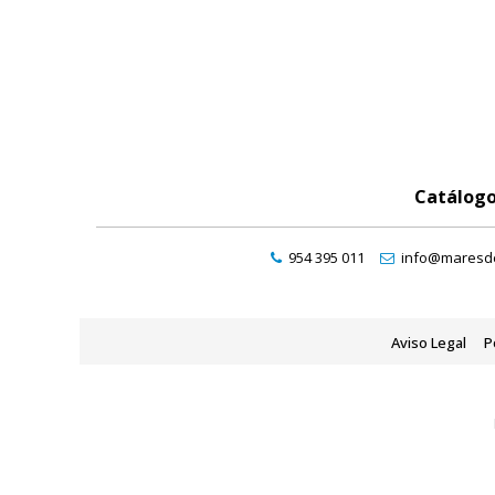
Catálog
954 395 011
info@maresde
Aviso Legal
P