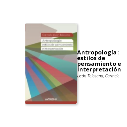
Antropología :
 las
estilos de
pensamiento e
interpretación
Lisón Tolosana, Carmelo