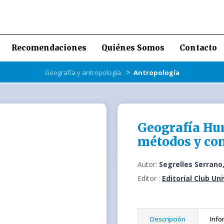
Recomendaciones
Quiénes Somos
Contacto
>
Geografía y antropología
Antropología
Geografía H
métodos y co
Autor:
Segrelles Serrano
Editor :
Editorial Club Un
Descripción
Info