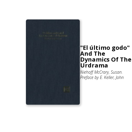
"El último godo"
rimiento
And The
io de
Dynamics Of The
derón.
Urdrama
 Roberto
Niehoff McCrary, Susan.
Preface by E. Keller, John