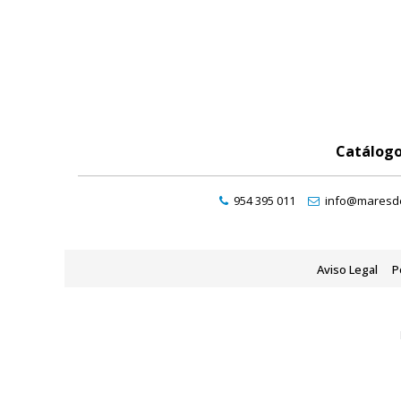
Catálog
954 395 011
info@maresde
Aviso Legal
P