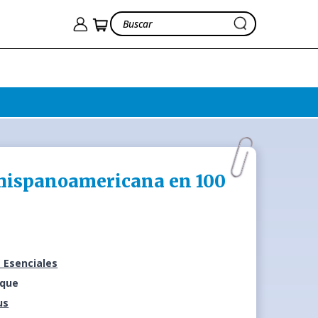
 hispanoamericana en 100
 Esenciales
ique
us