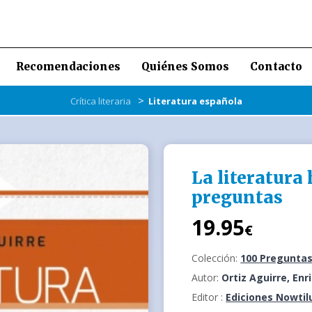
Recomendaciones
Quiénes Somos
Contacto
>
Crítica literaria
Literatura española
La literatura
preguntas
19.95
€
Colección:
100 Preguntas
Autor:
Ortiz Aguirre, Enr
Editor :
Ediciones Nowtil