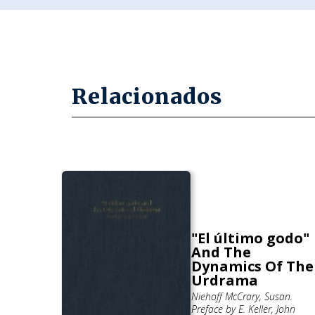
Relacionados
"El último godo"
rimiento
And The
io de
Dynamics Of The
derón.
Urdrama
 Roberto
Niehoff McCrary, Susan.
Preface by E. Keller, John