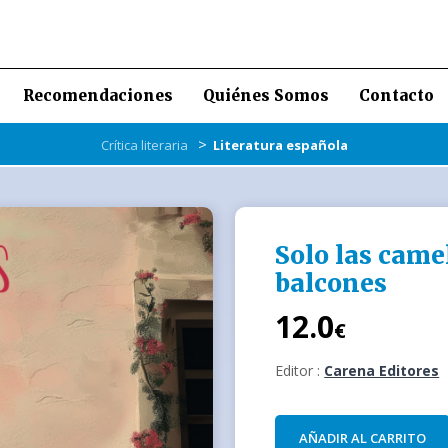
Recomendaciones
Quiénes Somos
Contacto
>
Crítica literaria
Literatura española
Solo las camel
balcones
12.0
€
Editor :
Carena Editores
AÑADIR AL CARRITO