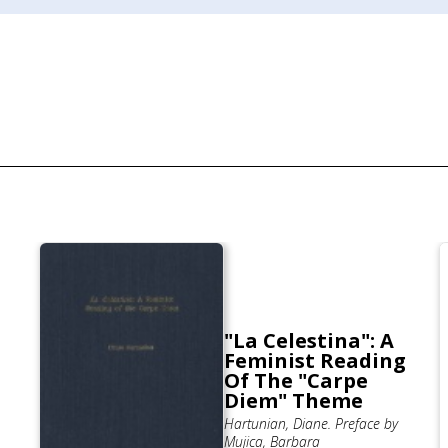
"La Celestina": A
Feminist Reading
Of The "Carpe
Diem" Theme
Hartunian, Diane. Preface by
Mujica, Barbara