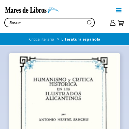
>
Crítica literaria
Literatura española