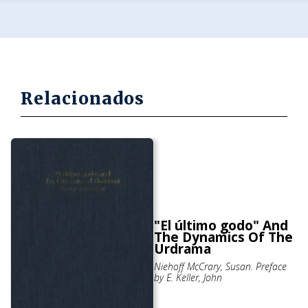
Relacionados
"El último godo" And
The Dynamics Of The
Urdrama
Niehoff McCrary, Susan. Preface
by E. Keller, John