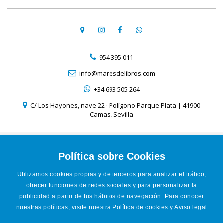
954 395 011
info@maresdelibros.com
+34 693 505 264
C/ Los Hayones, nave 22 · Polígono Parque Plata | 41900
Camas, Sevilla
Aviso Legal
Política de Cookies
Política sobre Cookies
Política de Privacidad
Utilizamos cookies propias y de terceros para analizar el tráfico,
Condiciones de venta online
ofrecer funciones de redes sociales y para personalizar la
Accesibilidad
publicidad a partir de tus hábitos de navegación. Para conocer
nuestras políticas, visite nuestra
Política de cookies
y
Aviso legal