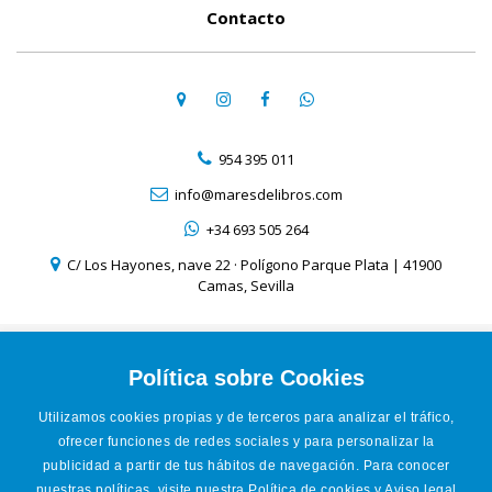
Contacto
954 395 011
info@maresdelibros.com
+34 693 505 264
C/ Los Hayones, nave 22 · Polígono Parque Plata | 41900
Camas, Sevilla
Aviso Legal
Política de Cookies
Política sobre Cookies
Política de Privacidad
Utilizamos cookies propias y de terceros para analizar el tráfico,
Condiciones de venta online
ofrecer funciones de redes sociales y para personalizar la
Accesibilidad
publicidad a partir de tus hábitos de navegación. Para conocer
nuestras políticas, visite nuestra
Política de cookies
y
Aviso legal