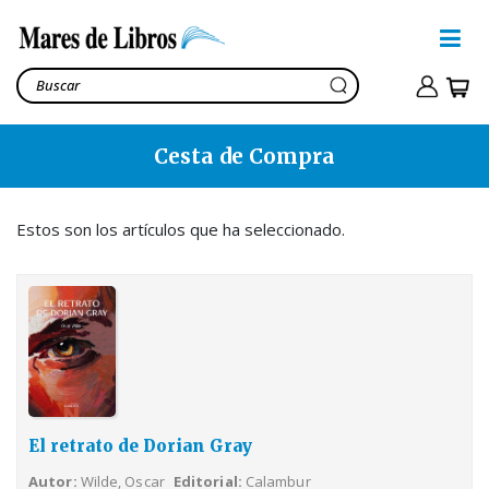
Cesta de Compra
El retrato de Dorian Gray
Wilde, Oscar
12,00€
Estos son los artículos que ha seleccionado.
Ver cesta
15,90€
El retrato de Dorian Gray
Autor
Wilde, Oscar
Editorial
Calambur