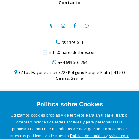
Contacto
954 395 011
info@maresdelibros.com
+34 693 505 264
C/ Los Hayones, nave 22 · Polígono Parque Plata | 41900
Camas, Sevilla
Aviso Legal
Política de Cookies
Política sobre Cookies
Política de Privacidad
Utilizamos cookies propias y de terceros para analizar el tráfico,
Condiciones de venta online
ofrecer funciones de redes sociales y para personalizar la
Accesibilidad
publicidad a partir de tus hábitos de navegación. Para conocer
nuestras políticas, visite nuestra
Política de cookies
y
Aviso legal