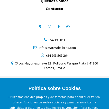
Quiénes Somos
Contacto
954 395 011
info@maresdelibros.com
+34 693 505 264
C/ Los Hayones, nave 22 · Polígono Parque Plata | 41900
Camas, Sevilla
Aviso Legal
Política de Cookies
Política sobre Cookies
Política de Privacidad
Utilizamos cookies propias y de terceros para analizar el tráfico,
Condiciones de venta online
ofrecer funciones de redes sociales y para personalizar la
Accesibilidad
publicidad a partir de tus hábitos de navegación. Para conocer