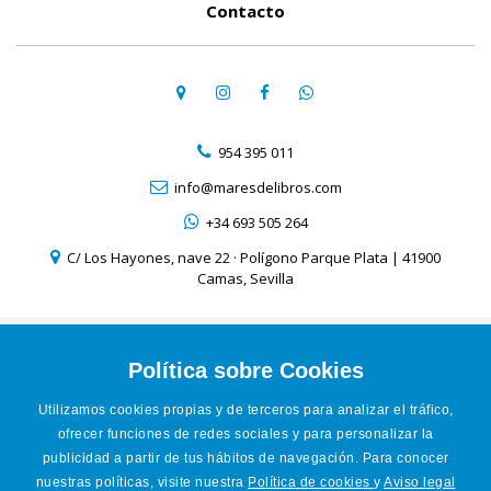
Contacto
954 395 011
info@maresdelibros.com
+34 693 505 264
C/ Los Hayones, nave 22 · Polígono Parque Plata | 41900
Camas, Sevilla
Aviso Legal
Política de Cookies
Política sobre Cookies
Política de Privacidad
Utilizamos cookies propias y de terceros para analizar el tráfico,
Condiciones de venta online
ofrecer funciones de redes sociales y para personalizar la
Accesibilidad
publicidad a partir de tus hábitos de navegación. Para conocer
nuestras políticas, visite nuestra
Política de cookies
y
Aviso legal