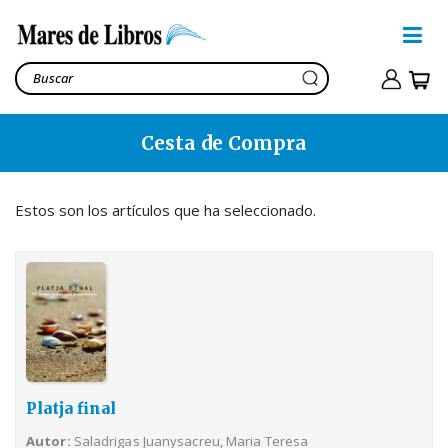
Cesta de Compra
Platja final
Saladrigas Juanysacreu,
Maria Teresa
Estos son los artículos que ha seleccionado.
9,50€
Ver cesta
13,40€
Platja final
Autor
Saladrigas Juanysacreu, Maria Teresa