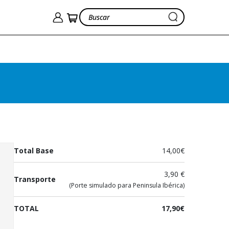
Augurio de traiciones
Piñeiro, Marian
14,00€
Ver cesta
17,90€
Total Base
14,00€
3,90 €
Transporte
(Porte simulado para Peninsula Ibérica)
TOTAL
17,90€