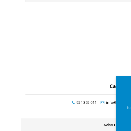
Catálog
954 395 011
info@maresde
fu
Aviso Legal
P