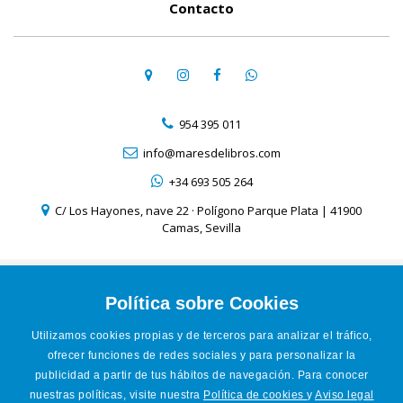
Contacto
954 395 011
info@maresdelibros.com
+34 693 505 264
C/ Los Hayones, nave 22 · Polígono Parque Plata | 41900
Camas, Sevilla
Aviso Legal
Política de Cookies
Política sobre Cookies
Política de Privacidad
Utilizamos cookies propias y de terceros para analizar el tráfico,
Condiciones de venta online
ofrecer funciones de redes sociales y para personalizar la
Accesibilidad
publicidad a partir de tus hábitos de navegación. Para conocer
nuestras políticas, visite nuestra
Política de cookies
y
Aviso legal