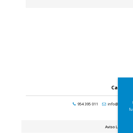
Catálog
954 395 011
info@maresde
fu
Aviso Legal
P