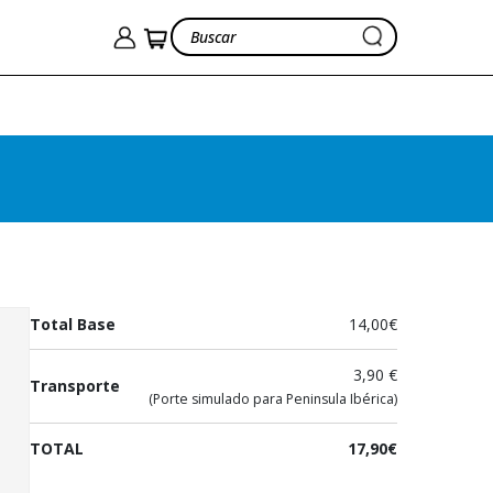
El tesoro de Mary
Eduardo y Felipe López
Aranguren Quiñones
14,00€
Ver cesta
17,90€
Total Base
14,00€
3,90 €
Transporte
(Porte simulado para Peninsula Ibérica)
TOTAL
17,90€