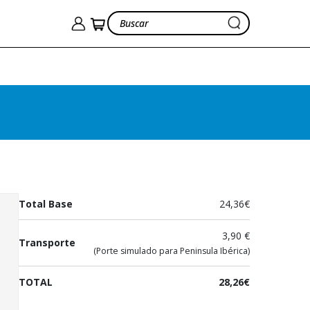
Voluntariado en red
Soler Javaloy, P.
24,36€
Ver cesta
28,26€
Total Base
24,36€
3,90 €
Transporte
(Porte simulado para Peninsula Ibérica)
TOTAL
28,26€