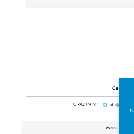
Catálog
954 395 011
info@maresde
fu
Aviso Legal
P