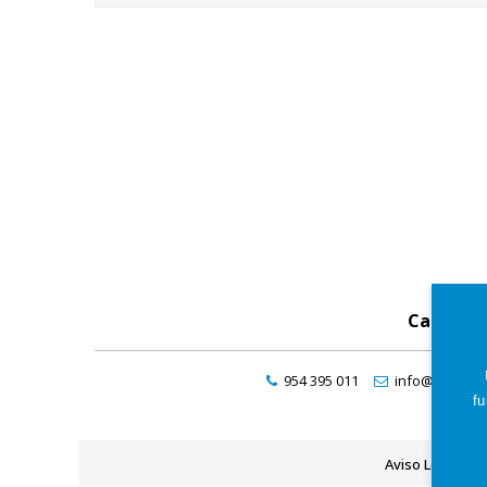
Catálog
954 395 011
info@maresde
fu
Aviso Legal
P