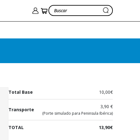
Club desahucio
Martínez, Jesús
10,00€
Ver cesta
13,90€
Total Base
10,00€
3,90 €
Transporte
(Porte simulado para Peninsula Ibérica)
TOTAL
13,90€