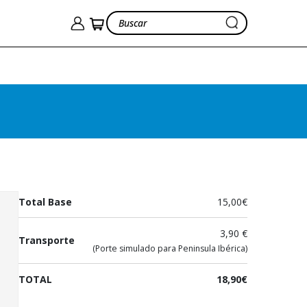
La magia de lo real
Lurueña, Eduardo
15,00€
Ver cesta
18,90€
Total Base
15,00€
3,90 €
Transporte
(Porte simulado para Peninsula Ibérica)
TOTAL
18,90€