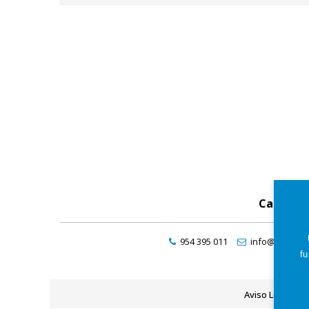
Catálog
954 395 011
info@maresde
fu
Aviso Legal
P