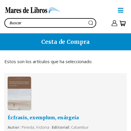
Cesta de Compra
Écfrasis, exemplum,
enárgeia
Pineda, Victoria
Estos son los artículos que ha seleccionado.
29,00€
Ver cesta
32,90€
Écfrasis, exemplum, enárgeia
Autor
Pineda, Victoria
Editorial
Calambur