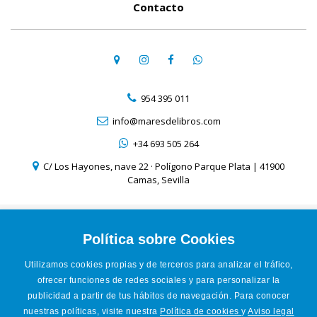
Contacto
954 395 011
info@maresdelibros.com
+34 693 505 264
C/ Los Hayones, nave 22 · Polígono Parque Plata | 41900
Camas, Sevilla
Aviso Legal
Política de Cookies
Política sobre Cookies
Política de Privacidad
Utilizamos cookies propias y de terceros para analizar el tráfico,
Condiciones de venta online
ofrecer funciones de redes sociales y para personalizar la
Accesibilidad
publicidad a partir de tus hábitos de navegación. Para conocer
nuestras políticas, visite nuestra
Política de cookies
y
Aviso legal