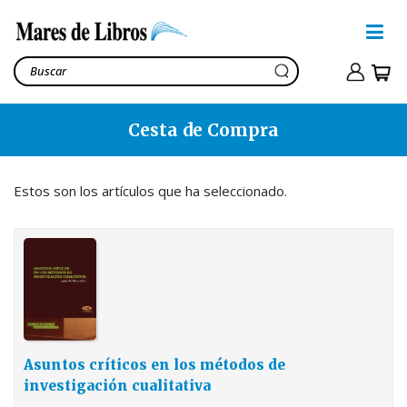
Cesta de Compra
Asuntos críticos en los
métodos de investigación
cualitativa
Morse, J. M.
Estos son los artículos que ha seleccionado.
42,92€
Ver cesta
46,82€
Asuntos críticos en los métodos de
investigación cualitativa