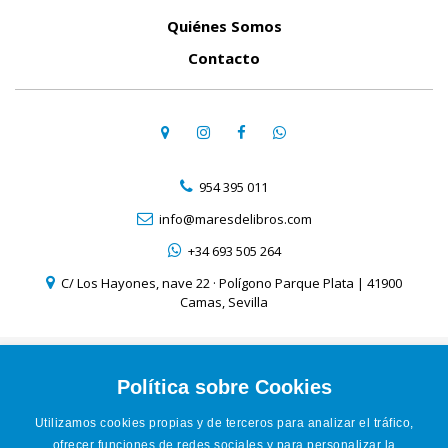
Quiénes Somos
Contacto
954 395 011
info@maresdelibros.com
+34 693 505 264
C/ Los Hayones, nave 22 · Polígono Parque Plata | 41900
Camas, Sevilla
Aviso Legal
Política de Cookies
Política sobre Cookies
Política de Privacidad
Utilizamos cookies propias y de terceros para analizar el tráfico,
Condiciones de venta online
ofrecer funciones de redes sociales y para personalizar la