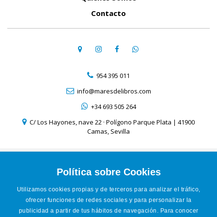
Contacto
954 395 011
info@maresdelibros.com
+34 693 505 264
C/ Los Hayones, nave 22 · Polígono Parque Plata | 41900
Camas, Sevilla
Aviso Legal
Política de Cookies
Política sobre Cookies
Política de Privacidad
Utilizamos cookies propias y de terceros para analizar el tráfico,
Condiciones de venta online
ofrecer funciones de redes sociales y para personalizar la
Accesibilidad
publicidad a partir de tus hábitos de navegación. Para conocer