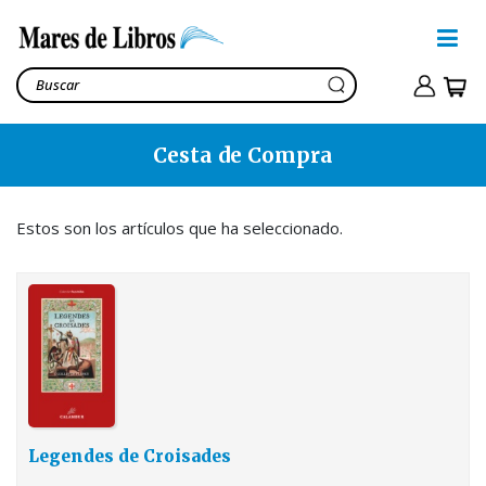
Cesta de Compra
Legendes de Croisades
Collin de Plancy, Jacques
35,00€
Estos son los artículos que ha seleccionado.
Ver cesta
38,90€
Legendes de Croisades