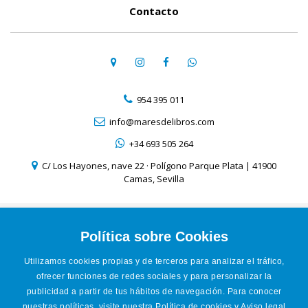
Contacto
954 395 011
info@maresdelibros.com
+34 693 505 264
C/ Los Hayones, nave 22 · Polígono Parque Plata | 41900
Camas, Sevilla
Aviso Legal
Política de Cookies
Política sobre Cookies
Política de Privacidad
Utilizamos cookies propias y de terceros para analizar el tráfico,
Condiciones de venta online
ofrecer funciones de redes sociales y para personalizar la
Accesibilidad
publicidad a partir de tus hábitos de navegación. Para conocer
nuestras políticas, visite nuestra
Política de cookies
y
Aviso legal