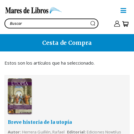
Cesta de Compra
Breve historia de la utopía
Herrera Guillén, Rafael
5,99€
Estos son los artículos que ha seleccionado.
Ver cesta
9,89€
Breve historia de la utopía
Autor
Herrera Guillén, Rafael
Editorial
Ediciones Nowtilus