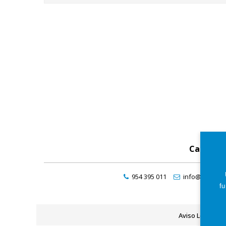
Catálog
954 395 011
info@maresde
fu
Aviso Legal
P