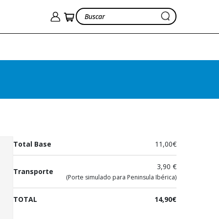
Atrapado en el jardin
Nadal Galán, Julio
11,00€
Ver cesta
14,90€
Total Base
11,00€
3,90 €
Transporte
(Porte simulado para Peninsula Ibérica)
TOTAL
14,90€