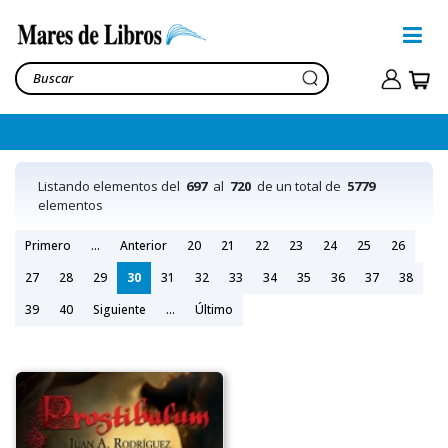
Listando elementos del
697
al
720
de un total de
5779
elementos
Primero
...
Anterior
20
21
22
23
24
25
26
27
28
29
30
31
32
33
34
35
36
37
38
39
40
Siguiente
...
Último