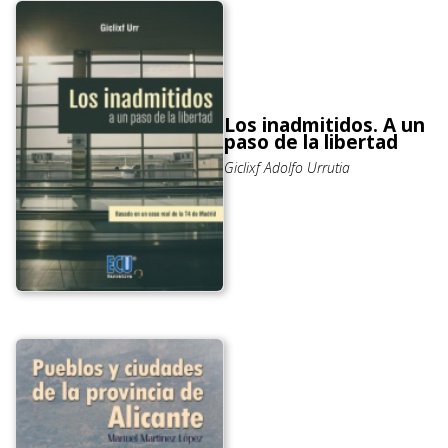
Los inadmitidos. A un
paso de la libertad
Giclixf Adolfo Urrutia