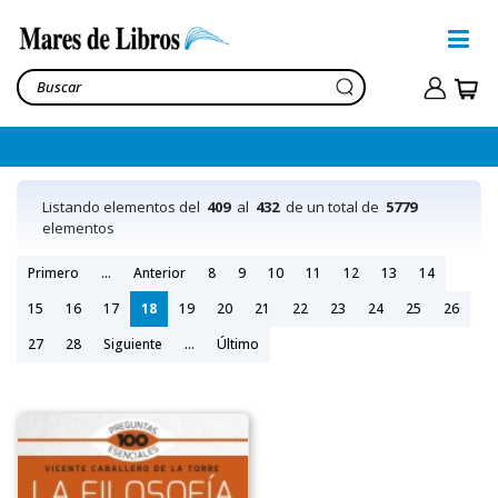
Listando elementos del
409
al
432
de un total de
5779
elementos
Primero
...
Anterior
8
9
10
11
12
13
14
15
16
17
18
19
20
21
22
23
24
25
26
27
28
Siguiente
...
Último