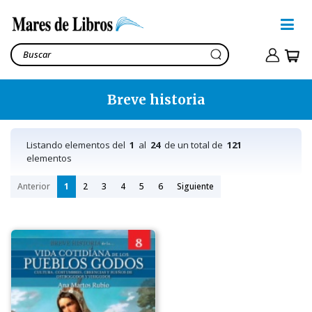
Breve historia
Listando elementos del
1
al
24
de un total de
121
elementos
Anterior
1
2
3
4
5
6
Siguiente