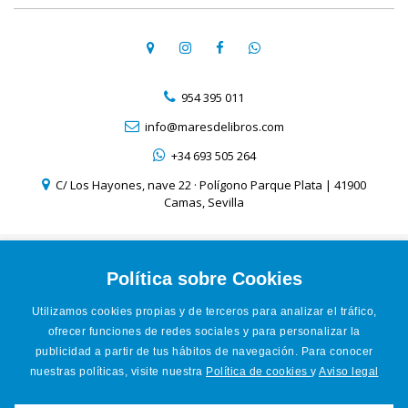
954 395 011
info@maresdelibros.com
+34 693 505 264
C/ Los Hayones, nave 22 · Polígono Parque Plata | 41900
Camas, Sevilla
Aviso Legal
Política de Cookies
Política sobre Cookies
Política de Privacidad
Utilizamos cookies propias y de terceros para analizar el tráfico,
Condiciones de venta online
ofrecer funciones de redes sociales y para personalizar la
Accesibilidad
publicidad a partir de tus hábitos de navegación. Para conocer
nuestras políticas, visite nuestra
Política de cookies
y
Aviso legal