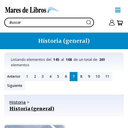
Historia (general)
Listando elementos del
145
al
168
de un total de
261
elementos
Anterior
1
2
3
4
5
6
7
8
9
10
11
Siguiente
Historia
>
Historia (general)