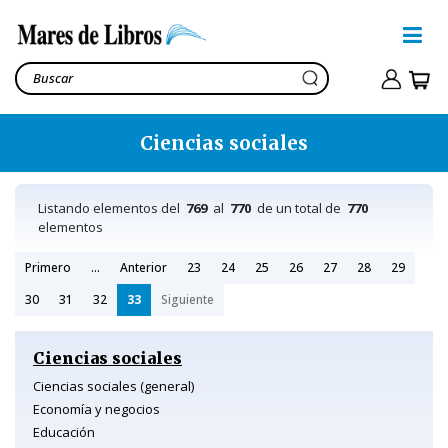
Ciencias sociales
Listando elementos del
769
al
770
de un total de
770
elementos
Primero
...
Anterior
23
24
25
26
27
28
29
30
31
32
33
Siguiente
Ciencias sociales
Ciencias sociales (general)
Economía y negocios
Educación