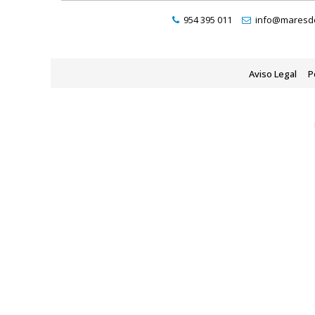
954 395 011
info@maresde
Aviso Legal
P