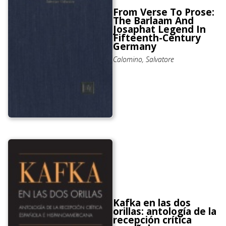
From Verse To Prose:
The Barlaam And
Josaphat Legend In
Fifteenth-Century
Germany
Calomino, Salvatore
Kafka en las dos
orillas: antología de la
recepción crítica