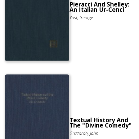
Pieracci And Shelley:
An Italian Ur-Cenci
Yost, George
Textual History And
The "Divine Comedy"
Guzzardo, John