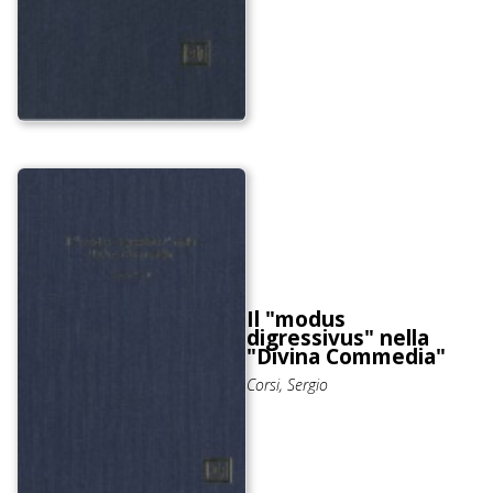
Il "modus
digressivus" nella
"Divina Commedia"
Corsi, Sergio