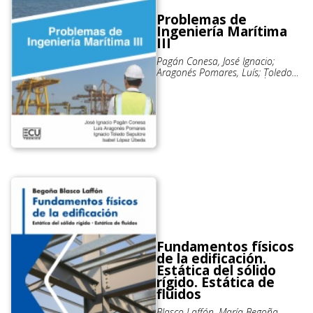
Problemas de
Ingeniería Marítima
III
Pagán Conesa, José Ignacio;
Aragonés Pomares, Luís; Toledo
Sepulcre, Ignacio: López Úbeda,
Isabel
Fundamentos físicos
de la edificación.
Estática del sólido
rígido. Estática de
fluidos
Blasco Laffón, María Begoña