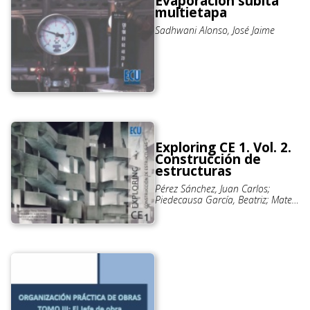
Evaporación súbita
multietapa
Sadhwani Alonso, José Jaime
Exploring CE 1. Vol. 2.
Construcción de
estructuras
Pérez Sánchez, Juan Carlos;
Piedecausa García, Beatriz; Mateo
Vicente, José Manuel; Palma Sellés,
Pablo