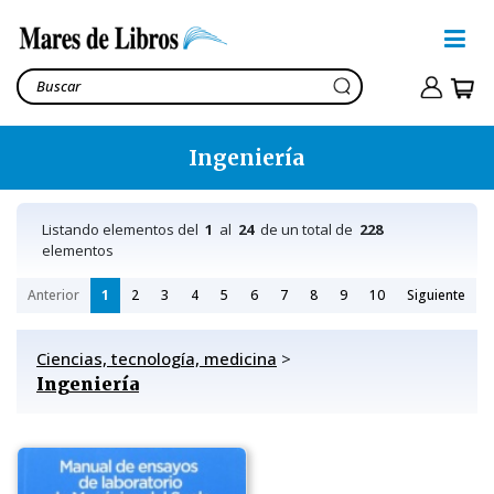
Ingeniería
Listando elementos del
1
al
24
de un total de
228
elementos
Anterior
1
2
3
4
5
6
7
8
9
10
Siguiente
Ciencias, tecnología, medicina
>
Ingeniería