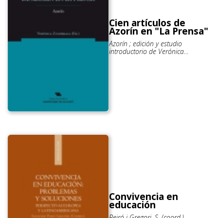
Cien artículos de
Azorín en "La Prensa"
Azorín ; edición y estudio
introductorio de Verónica
Zumárraga
Convivencia en
educación
Peiró i Gregori, S. (coord.)