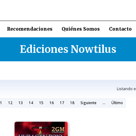
Recomendaciones
Quiénes Somos
Contacto
Ediciones Nowtilus
Listando 
1
12
13
14
15
16
17
18
Siguiente
...
Último