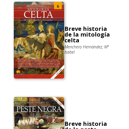
Breve historia
de la mitología
celta
Menchero Hernández, Mª
Isabel
Breve historia