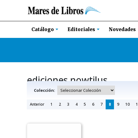
Novedades
Catálogo
Editoriales
ediciones nowtilus
Colección:
Anterior
1
2
3
4
5
6
7
8
9
10
1