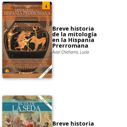
Breve historia
de la mitología
en la Hispania
Prerromana
Avial Chicharro, Lucía
Breve historia