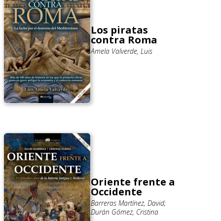
Los piratas
contra Roma
Amela Valverde, Luis
Oriente frente a
Occidente
Barreras Martínez, David;
Durán Gómez, Cristina