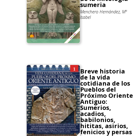
sumeria
Menchero Hernández, Mª
Isabel
Breve historia
de la vida
cotidiana de los
Pueblos del
Próximo Oriente
Antiguo:
Sumerios,
acadios,
babilonios,
hititas, asirios,
fenicios y persas